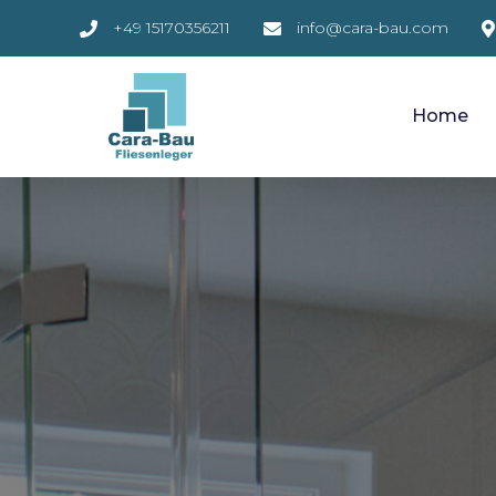
+49 15170356211
info@cara-bau.com
Home