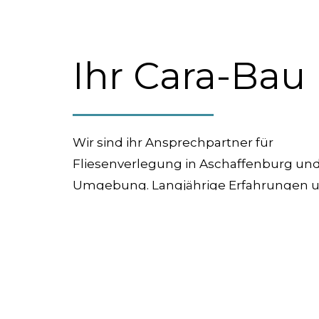
Ihr Cara-Bau
Wir sind ihr Ansprechpartner für
Fliesenverlegung in Aschaffenburg un
Umgebung. Langjährige Erfahrungen 
viele Projekte bieten uns die Möglichkei
Ihr Zuhause zu verzaubern. Das
Fachwissen und die Kompetenz in
unserem Betrieb bietet Ihnen die höch
Qualität und Zufriedenheit.