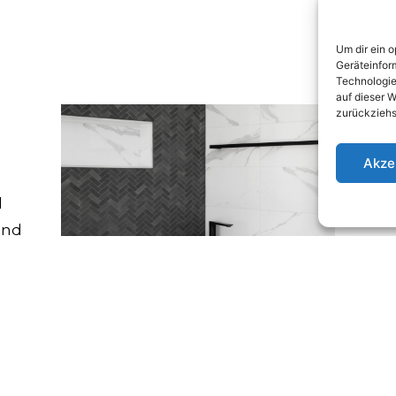
Um dir ein 
Geräteinfor
Technologie
auf dieser W
zurückziehs
Akze
d
und
t,
ste