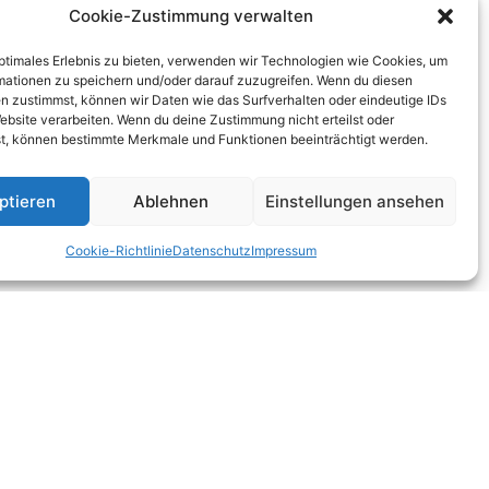
Cookie-Zustimmung verwalten
optimales Erlebnis zu bieten, verwenden wir Technologien wie Cookies, um
mationen zu speichern und/oder darauf zuzugreifen. Wenn du diesen
n zustimmst, können wir Daten wie das Surfverhalten oder eindeutige IDs
ebsite verarbeiten. Wenn du deine Zustimmung nicht erteilst oder
t, können bestimmte Merkmale und Funktionen beeinträchtigt werden.
Unsere Mission ist es, Ihren
Wünschen gerecht zu werden und
ptieren
Ablehnen
Einstellungen ansehen
Ihnen ein schönes Zuhausegefühl
zu erschaffen.
Cookie-Richtlinie
Datenschutz
Impressum