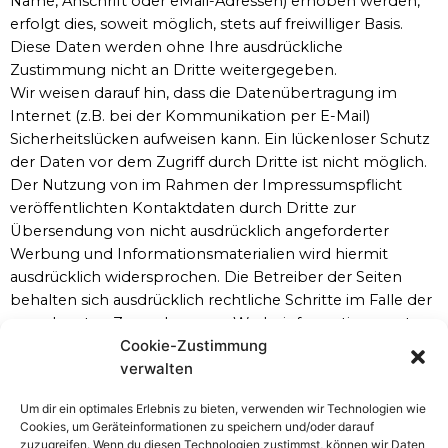
Name, Anschrift oder eMail-Adressen) erhoben werden,
erfolgt dies, soweit möglich, stets auf freiwilliger Basis.
Diese Daten werden ohne Ihre ausdrückliche
Zustimmung nicht an Dritte weitergegeben.
Wir weisen darauf hin, dass die Datenübertragung im
Internet (z.B. bei der Kommunikation per E-Mail)
Sicherheitslücken aufweisen kann. Ein lückenloser Schutz
der Daten vor dem Zugriff durch Dritte ist nicht möglich.
Der Nutzung von im Rahmen der Impressumspflicht
veröffentlichten Kontaktdaten durch Dritte zur
Übersendung von nicht ausdrücklich angeforderter
Werbung und Informationsmaterialien wird hiermit
ausdrücklich widersprochen. Die Betreiber der Seiten
behalten sich ausdrücklich rechtliche Schritte im Falle der
unverlangten Zusendung von Werbeinformationen, etwa
Cookie-Zustimmung
durch Spam-Mails, vor.
verwalten
Google Analytics
Um dir ein optimales Erlebnis zu bieten, verwenden wir Technologien wie
Cookies, um Geräteinformationen zu speichern und/oder darauf
Diese Website benutzt Google Analytics, einen
zuzugreifen. Wenn du diesen Technologien zustimmst, können wir Daten